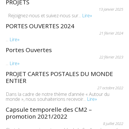
PROJETS
13 janvier 2025
Rejoignez-nous et suivez-nous sur...
Lire»
PORTES OUVERTES 2024
21 février 2024
...
Lire»
Portes Ouvertes
22 février 2023
...
Lire»
PROJET CARTES POSTALES DU MONDE
ENTIER
27 octobre 2022
Dans la cadre de notre thème d’année « Autour du
monde », nous souhaiterions recevoir...
Lire»
Capsule temporelle des CM2 –
promotion 2021/2022
8 juillet 2022