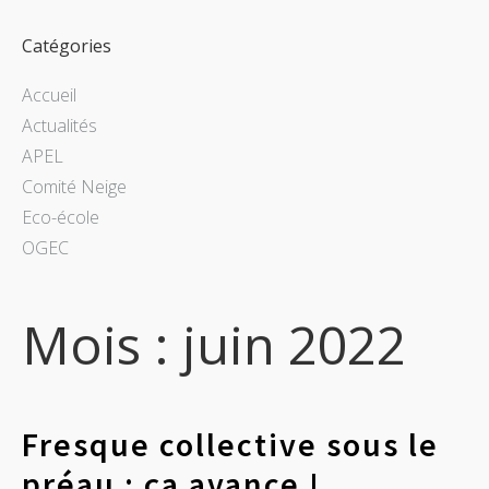
Catégories
Accueil
Actualités
APEL
Comité Neige
Eco-école
OGEC
Mois :
juin 2022
Fresque collective sous le
préau : ça avance !