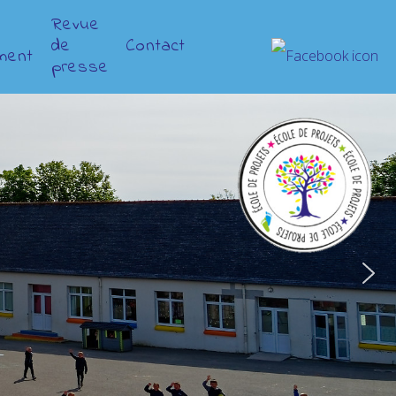
Revue
de
Contact
ment
presse